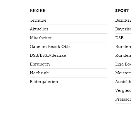
BEZIRK
SPORT
Termine
Bezirks
Aktuelles
Bayeris
Mitarbeiter
DSB
Gaue im Bezirk Obb.
Runden
DSB/BSSB/Bezirke
Runden
Ehrungen
Liga B
Nachrufe
Meister
Bildergalerien
Ausbil
Vergle
Preissc