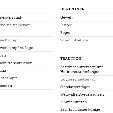
DISZIPLINEN
meisterschaft
Gewehr
che Meisterschaft
Pistole
Bogen
wettkampf
Sommerbiathlon
wettkampf Auflage
ogen
TRADITION
schützenabzeichen
Bezirksschützentage und
dung
Herbstversammlungen
ichskämpfe
Landesschuetzentag
hiessen
Standartenträger
Weitwaffen/Feuerstutzen
Zimmerstutzen
Bezirksschützenkönige