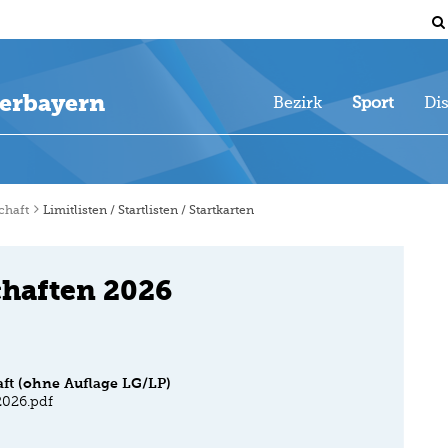
erbayern
Bezirk
Sport
Di
chaft
Limitlisten / Startlisten / Startkarten
chaften 2026
aft (ohne Auflage LG/LP)
2026.pdf