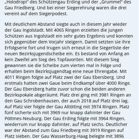
„Holodropi“ des Schützengau Erding und der „Grummel“ des
Gau Friedberg. Und bei einer Siegerehrung waren die drei
vereint auf dem Siegerpodest.
Mit deutlichem Abstand siegte auch in diesem Jahr wieder
der Gau Ingolstadt. Mit 4065 Ringen erzielten die jungen
Schützen aus Ingolstadt ein sehr gutes Ergebnis und konnten
sich gegenüber dem Vorjahr steigern. Damit setzten sie ihre
Erfolgserie fort und trugen sich erneut in die Siegerliste der
neuen Bezirksjugendscheibe ein. Es bestand von Anfang an
kein Zweifel am Sieg des Topfavoriten. Mit diesem Sieg
gewannen sie die Scheibe zum vierten mal in Folge und
erhalten beim Bezirksjugendtag eine neue Ehrengabe. Mit
4011 Ringen folgte auf Platz zwei der Gau Ebersberg. Und
erstmals hatten zwei Gaue beim Endkampf über 4000 Ringe.
Der Gau Ebersberg hatte zuvor schon die beiden anderen
Bezirkspokale abgeräumt. Platz drei ging mit 3981 Ringen an
den Gau Schrobenhausen, der auch 2018 auf Platz drei lag.
Auf Platz vier folgte der Gau Altötting mit 3974 Ringen. Platz
fünf sicherte sich mit 3969 nur knapp dahinter der Gau
Pöttmes-Neuburg. Der Gau Erding folgte mit 3964 Ringen,
wiederrum nur knapp dahinter, auf Platz sechs. Deutlicher
war der Abstand zum Gau Friedberg mit 3919 Ringen auf
Platz sieben. Der Gau Wasserburg-Haag belegte mit 3896