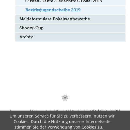
Gustav-Dahm-Gedächtnis-Pokal 2019
Bezirksjugendscheibe 2019
Meldeformulare Pokalwettbewerbe
Shooty-Cup
Archiv
Impressum
Datenschutz
Kontakt
Archiv BezObb
DSB
BSSB
Um unseren Service für Sie zu verbessern, nutzen wir
BSSB Jugend
Fahnen Kössinger
Cookies. Durch die Nutzung unserer Internetseite
Schützenbezirk Oberbayern im Bayerischen Schützenverbund e.V. ( VR
stimmen Sie der Verwendung von Cookies zu.
4803 )