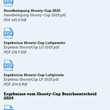
Standbelegung Shooty-Cup 2025
Standbelegung Shooty-Cup 2025.pdf
PDF
145,9 KiB
Ergebnisse Shooty-Cup Luftgewehr
Ergebnis ShootyCup LG 2025.pdf
PDF
219,5 KiB
Ergebnisse Shooty-Cup Luftpistole
Ergebnis ShootyCup LP 2025.pdf
PDF
204,6 KiB
Ergebnisse vom Shooty-Cup Bezirksentscheid
2024