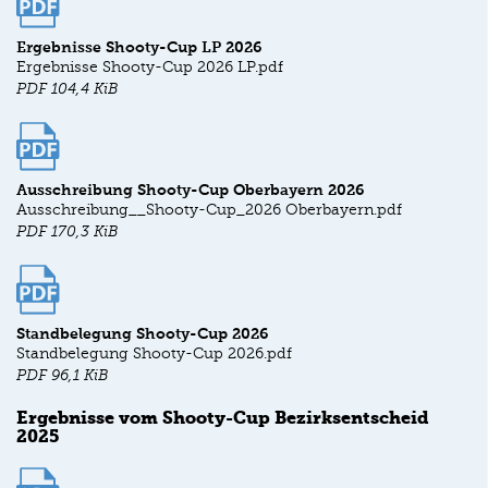
Ergebnisse Shooty-Cup LP 2026
Ergebnisse Shooty-Cup 2026 LP.pdf
PDF
104,4 KiB
Ausschreibung Shooty-Cup Oberbayern 2026
Ausschreibung__Shooty-Cup_2026 Oberbayern.pdf
PDF
170,3 KiB
Standbelegung Shooty-Cup 2026
Standbelegung Shooty-Cup 2026.pdf
PDF
96,1 KiB
Ergebnisse vom Shooty-Cup Bezirksentscheid
2025